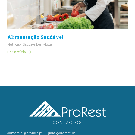
Alimentação Saudável
Nutrição
,
Saúde e Bem-Estar
Ler notícia
CONTACTOS
comercial@prorest.pt
—
geral@prorest.pt