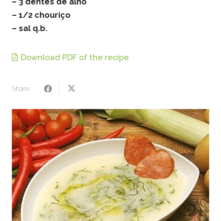
– 3 dentes de alho
– 1/2 chouriço
– sal q.b.
Download PDF of the recipe
Share: