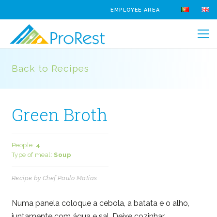
EMPLOYEE AREA
Back to Recipes
Green Broth
People:
4
Type of meal:
Soup
Recipe by Chef Paulo Matias
Numa panela coloque a cebola, a batata e o alho,
juntamente com água e sal. Deixe cozinhar.