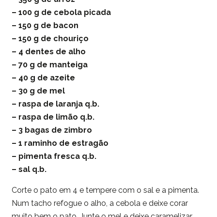
– 100 g de cebola picada
– 150 g de bacon
– 150 g de chouriço
– 4 dentes de alho
– 70 g de manteiga
– 40 g de azeite
– 30 g de mel
– raspa de laranja q.b.
– raspa de limão q.b.
– 3 bagas de zimbro
– 1 raminho de estragão
– pimenta fresca q.b.
– sal q.b.
Corte o pato em 4 e tempere com o sal e a pimenta.
Num tacho refogue o alho, a cebola e deixe corar
muito bem o pato. Junte o mel e deixe caramelizar.