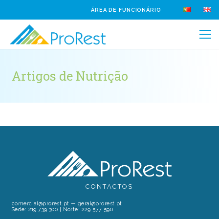
ÁREA DE FUNCIONÁRIO
Artigos de Nutrição
CONTACTOS
comercial@prorest.pt
—
geral@prorest.pt
Sede:
219 739 300
| Norte:
229 577 590